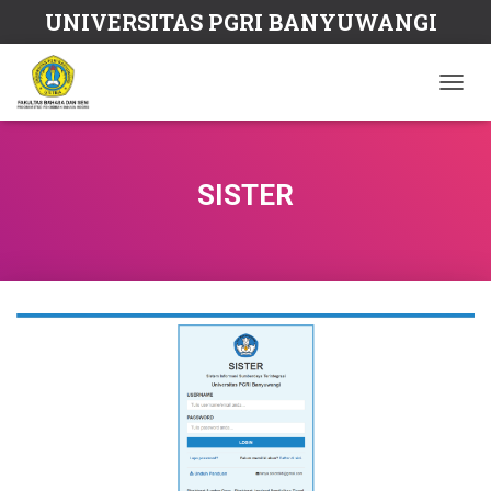
UNIVERSITAS PGRI BANYUWANGI
T
O
G
G
L
SISTER
E
N
A
V
I
G
A
T
I
O
N