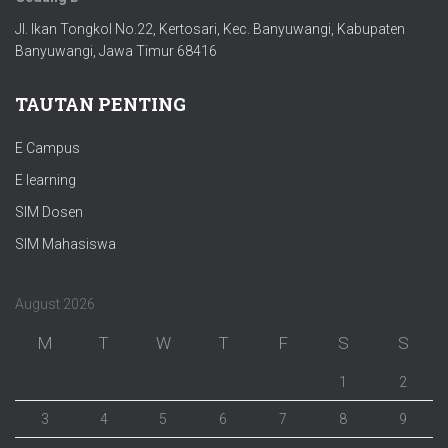
Jl. Ikan Tongkol No.22, Kertosari, Kec. Banyuwangi, Kabupaten
Banyuwangi, Jawa Timur 68416
TAUTAN PENTING
E Campus
E learning
SIM Dosen
SIM Mahasiswa
August 2026
M
T
W
T
F
S
S
1
2
3
4
5
6
7
8
9