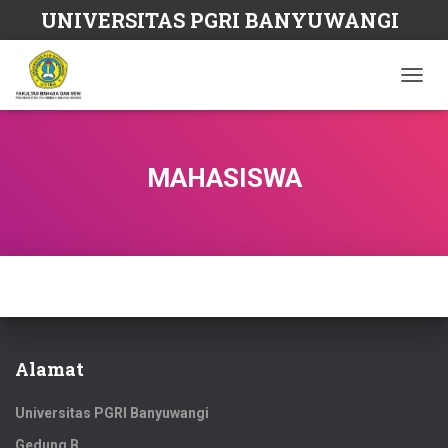
UNIVERSITAS PGRI BANYUWANGI
T
O
G
G
L
MAHASISWA
E
N
A
V
I
G
A
T
I
O
Alamat
N
Universitas PGRI Banyuwangi
Gedung B